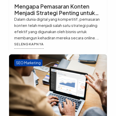
Mengapa Pemasaran Konten
Menjadi Strategi Penting untuk
Bisnis Online
Dalam dunia digital yang kompetitif, pemasaran
konten telah menjadi salah satu strategi paling
efektif yang digunakan oleh bisnis untuk
membangun kehadiran mereka secara online.
Lebih dari sekadar penjualan, pemasaran konten
SELENGKAPNYA
berfokus pada memberikan nilai kepada
audiens, meningkatkan keterlibatan pelanggan,
dan membangun kepercayaan. Saat pelanggan
SEO Marketing
merasa dihargai dan mendapatkan manfaat dari
informasi yang Anda bagikan, mereka […]