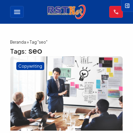
right_panel_open
menu
call
Beranda
»
Tag "seo"
seo
Tags:
Copywriting