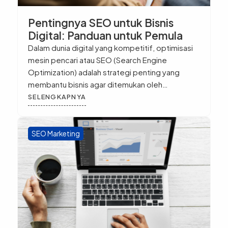
Pentingnya SEO untuk Bisnis
Digital: Panduan untuk Pemula
Dalam dunia digital yang kompetitif, optimisasi
mesin pencari atau SEO (Search Engine
Optimization) adalah strategi penting yang
membantu bisnis agar ditemukan oleh
pelanggan yang relevan di internet. SEO
SELENGKAPNYA
memungkinkan website Anda muncul di hasil
pencarian Google, meningkatkan traffic organik,
dan membantu bisnis Anda menarik audiens
SEO Marketing
yang tertarget. Apa Itu SEO dan Mengapa
Penting untuk Bisnis […]