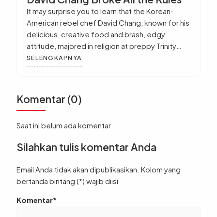
It may surprise you to learn that the Korean-
American rebel chef David Chang, known for his
delicious, creative food and brash, edgy
attitude, majored in religion at preppy Trinity
College in Hartford. Much about Chang’s
SELENGKAPNYA
background is unusual. His father, for example,
wanted his son to be a professional golfer, so
young David spent hours […]
Komentar (0)
Saat ini belum ada komentar
Silahkan tulis komentar Anda
Email Anda tidak akan dipublikasikan. Kolom yang
bertanda bintang (*) wajib diisi
Komentar*