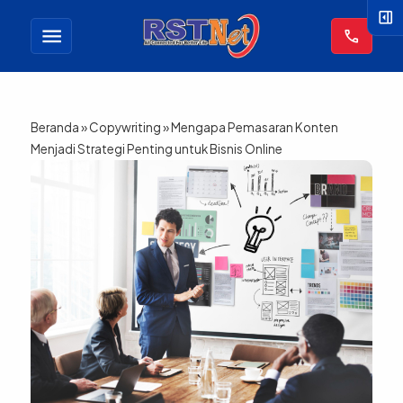
right_panel_open
menu
call
Beranda
»
Copywriting
»
Mengapa Pemasaran Konten
Menjadi Strategi Penting untuk Bisnis Online