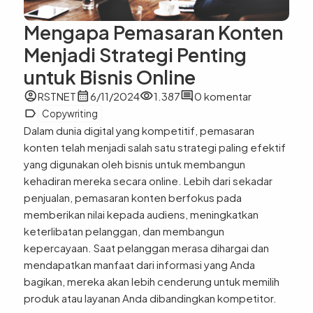
Mengapa Pemasaran Konten
Menjadi Strategi Penting
untuk Bisnis Online
account_circle
calendar_month
visibility
comment
RSTNET
6/11/2024
1.387
0 komentar
label
Copywriting
Dalam dunia digital yang kompetitif, pemasaran
konten telah menjadi salah satu strategi paling efektif
yang digunakan oleh bisnis untuk membangun
kehadiran mereka secara online. Lebih dari sekadar
penjualan, pemasaran konten berfokus pada
memberikan nilai kepada audiens, meningkatkan
keterlibatan pelanggan, dan membangun
kepercayaan. Saat pelanggan merasa dihargai dan
mendapatkan manfaat dari informasi yang Anda
bagikan, mereka akan lebih cenderung untuk memilih
produk atau layanan Anda dibandingkan kompetitor.