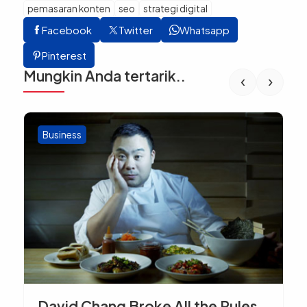
pemasaran konten
seo
strategi digital
Facebook
Twitter
Whatsapp
Pinterest
Mungkin Anda tertarik..
‹
›
Business
David Chang Broke All the Rules